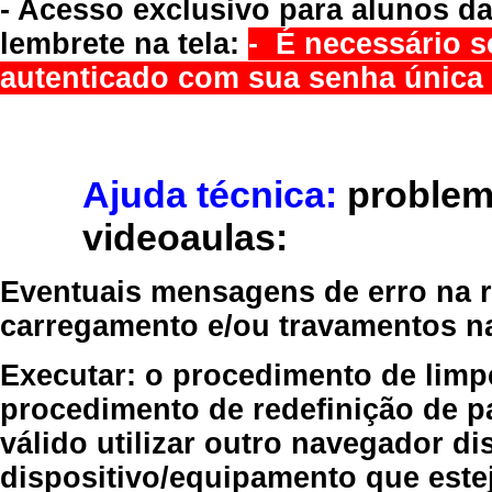
- Acesso exclusivo para alunos da
lembrete na tela:
- É necessário s
autenticado com sua senha única 
Ajuda técnica:
problem
videoaulas:
Eventuais mensagens de erro na re
carregamento e/ou travamentos n
Executar:
o procedimento de limp
procedimento de redefinição
de p
válido
utilizar outro navegador
dis
dispositivo/equipamento
que estej