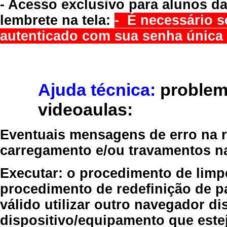
- Acesso exclusivo para alunos da
lembrete na tela:
- É necessário s
autenticado com sua senha única 
Ajuda técnica:
problem
videoaulas:
Eventuais mensagens de erro na re
carregamento e/ou travamentos n
Executar:
o procedimento de limp
procedimento de redefinição
de p
válido
utilizar outro navegador
dis
dispositivo/equipamento
que estej