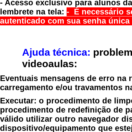
- Acesso exclusivo para alunos da
lembrete na tela:
- É necessário s
autenticado com sua senha única 
Ajuda técnica:
problem
videoaulas:
Eventuais mensagens de erro na re
carregamento e/ou travamentos n
Executar:
o procedimento de limp
procedimento de redefinição
de p
válido
utilizar outro navegador
dis
dispositivo/equipamento
que estej