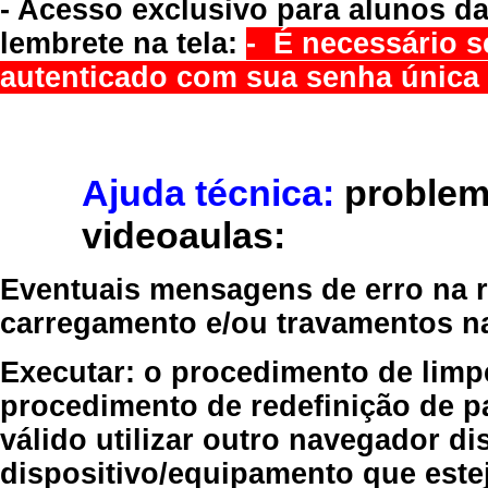
- Acesso exclusivo para alunos da
lembrete na tela:
- É necessário s
autenticado com sua senha única 
Ajuda técnica:
problem
videoaulas:
Eventuais mensagens de erro na re
carregamento e/ou travamentos n
Executar:
o procedimento de limp
procedimento de redefinição
de p
válido
utilizar outro navegador
dis
dispositivo/equipamento
que estej