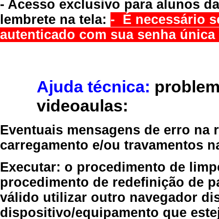
- Acesso exclusivo para alunos da
lembrete na tela:
- É necessário s
autenticado com sua senha única 
Ajuda técnica:
problem
videoaulas:
Eventuais mensagens de erro na re
carregamento e/ou travamentos n
Executar:
o procedimento de limp
procedimento de redefinição
de p
válido
utilizar outro navegador
dis
dispositivo/equipamento
que estej