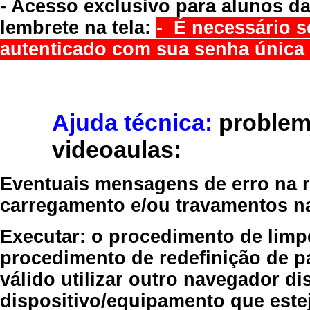
- Acesso exclusivo para alunos da
lembrete na tela:
- É necessário s
autenticado com sua senha única 
Ajuda técnica:
problem
videoaulas:
Eventuais mensagens de erro na re
carregamento e/ou travamentos n
Executar:
o procedimento de limp
procedimento de redefinição
de p
válido
utilizar outro navegador
dis
dispositivo/equipamento
que estej