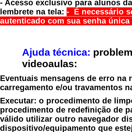
- Acesso exclusivo para alunos da
lembrete na tela:
- É necessário s
autenticado com sua senha única 
Ajuda técnica:
problem
videoaulas:
Eventuais mensagens de erro na re
carregamento e/ou travamentos n
Executar:
o procedimento de limp
procedimento de redefinição
de p
válido
utilizar outro navegador
dis
dispositivo/equipamento
que estej