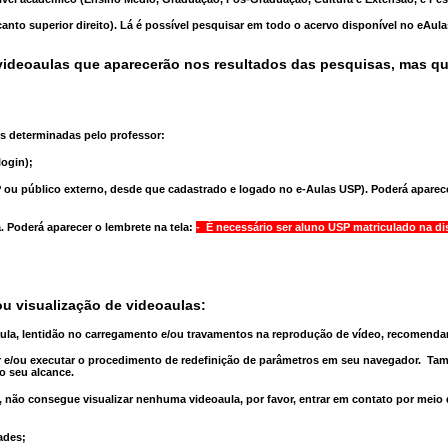
anto superior direito). Lá é possível pesquisar em todo o acervo disponível no eAul
ideoaulas que aparecerão nos resultados das pesquisas, mas q
s determinadas pelo professor:
ogin);
 ou público externo, desde que cadastrado e logado no e-Aulas USP). Poderá aparece
a
. Poderá aparecer o lembrete na tela:
- É necessário ser aluno USP matriculado na di
u visualização de videoaulas:
aula, lentidão no carregamento e/ou travamentos na reprodução de vídeo, recomend
 e/ou executar o
procedimento de redefinição
de parâmetros em seu navegador.
Tam
o seu alcance.
 não consegue visualizar nenhuma videoaula, por favor, entrar em contato por meio
ades;