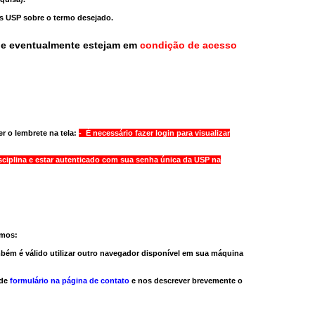
as USP sobre o termo desejado.
ue eventualmente estejam em
condição de acesso
r o lembrete na tela:
- É necessário fazer login para visualizar
sciplina e estar autenticado com sua senha única da USP na
amos:
bém é válido
utilizar outro navegador
disponível em sua máquina
 de
formulário na página de contato
e nos descrever brevemente o