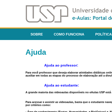
SOBRE
COMO FUNCIONA
POLÍTICA
Ajuda
Ajuda ao professor:
Para você professor que deseja elaborar atividades didáticas onl
auxiliar em todas as etapas do processo de elaboração até a divul
Ajuda ao estudante:
A grande maioria das videoaulas disponíveis no eAulas USP está a
Para acessar e assistir as videoaulas, basta que o estudante na
por critérios como:
- Área de conhecimento (Exatas, Humanidades, e Biológicas) e N