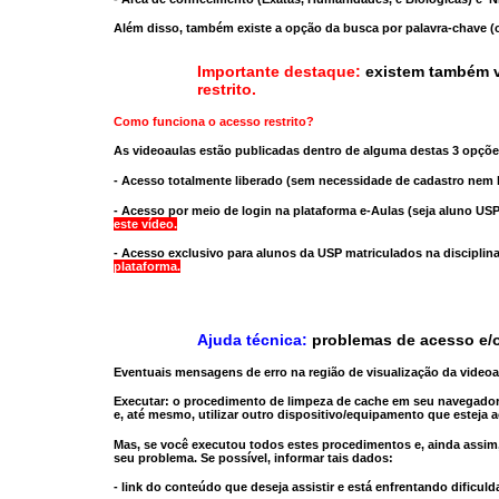
Além disso, também existe a opção da busca por palavra-chave (c
Importante destaque:
existem também v
restrito
.
Como funciona o acesso restrito?
As videoaulas estão publicadas dentro de alguma destas 3 opçõe
- Acesso totalmente liberado
(sem necessidade de cadastro nem l
- Acesso por meio de login na plataforma e-Aulas
(seja aluno USP
este vídeo.
- Acesso exclusivo para alunos da USP matriculados na disciplin
plataforma.
Ajuda técnica:
problemas de acesso e/o
Eventuais mensagens de erro na região de visualização da video
Executar:
o procedimento de limpeza de cache
em seu navegador
e, até mesmo,
utilizar outro dispositivo/equipamento
que esteja a
Mas, se você executou todos estes procedimentos e, ainda assim,
seu problema. Se possível, informar tais dados:
- link do conteúdo que deseja assistir e está enfrentando dificuld