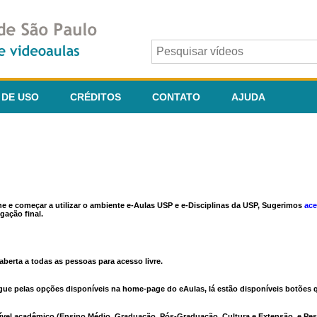
 DE USO
CRÉDITOS
CONTATO
AJUDA
ine e começar a utilizar o ambiente e-Aulas USP e e-Disciplinas da USP, Sugerimos
ace
gação final.
berta a todas as pessoas para acesso livre.
vegue pelas opções disponíveis na home-page do eAulas, lá estão disponíveis botõe
ível acadêmico (Ensino Médio, Graduação, Pós-Graduação, Cultura e Extensão, e Pes