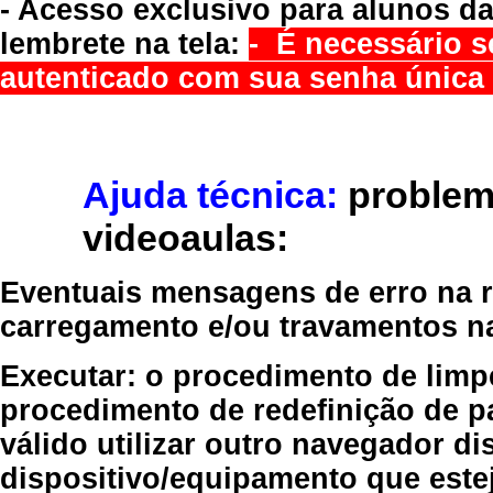
- Acesso exclusivo para alunos da
lembrete na tela:
- É necessário s
autenticado com sua senha única 
Ajuda técnica:
problem
videoaulas:
Eventuais mensagens de erro na re
carregamento e/ou travamentos n
Executar:
o procedimento de limp
procedimento de redefinição
de p
válido
utilizar outro navegador
dis
dispositivo/equipamento
que estej