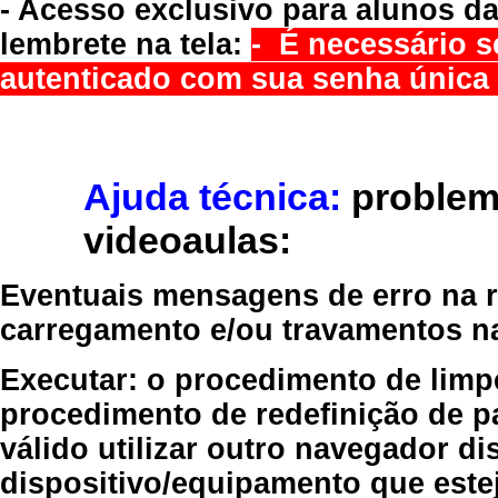
- Acesso exclusivo para alunos da
lembrete na tela:
- É necessário s
autenticado com sua senha única 
Ajuda técnica:
problem
videoaulas:
Eventuais mensagens de erro na re
carregamento e/ou travamentos n
Executar:
o procedimento de limp
procedimento de redefinição
de p
válido
utilizar outro navegador
dis
dispositivo/equipamento
que estej