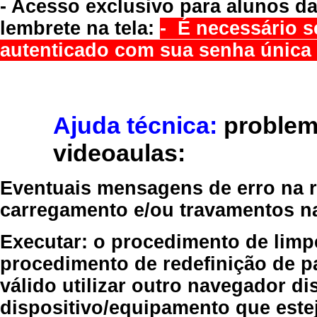
- Acesso exclusivo para alunos da
lembrete na tela:
- É necessário s
autenticado com sua senha única 
Ajuda técnica:
problem
videoaulas:
Eventuais mensagens de erro na re
carregamento e/ou travamentos n
Executar:
o procedimento de limp
procedimento de redefinição
de p
válido
utilizar outro navegador
dis
dispositivo/equipamento
que estej