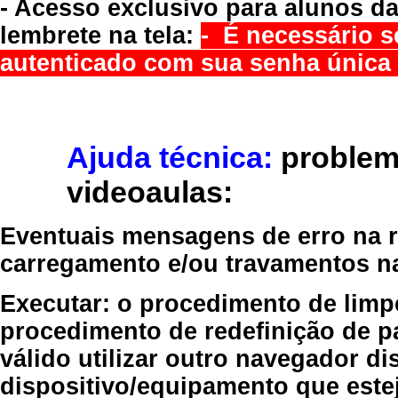
- Acesso exclusivo para alunos da
lembrete na tela:
- É necessário s
autenticado com sua senha única 
Ajuda técnica:
problem
videoaulas:
Eventuais mensagens de erro na re
carregamento e/ou travamentos n
Executar:
o procedimento de limp
procedimento de redefinição
de p
válido
utilizar outro navegador
dis
dispositivo/equipamento
que estej