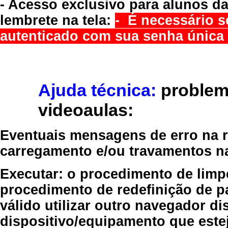
- Acesso exclusivo para alunos da
lembrete na tela:
- É necessário s
autenticado com sua senha única 
Ajuda técnica:
problem
videoaulas:
Eventuais mensagens de erro na re
carregamento e/ou travamentos n
Executar:
o procedimento de limp
procedimento de redefinição
de p
válido
utilizar outro navegador
dis
dispositivo/equipamento
que estej