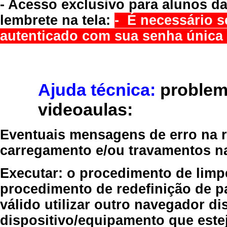
- Acesso exclusivo para alunos da
lembrete na tela:
- É necessário s
autenticado com sua senha única 
Ajuda técnica:
problem
videoaulas:
Eventuais mensagens de erro na re
carregamento e/ou travamentos n
Executar:
o procedimento de limp
procedimento de redefinição
de p
válido
utilizar outro navegador
dis
dispositivo/equipamento
que estej