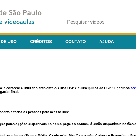
 DE USO
CRÉDITOS
CONTATO
AJUDA
ine e começar a utilizar o ambiente e-Aulas USP e e-Disciplinas da USP, Sugerimos
ace
gação final.
berta a todas as pessoas para acesso livre.
vegue pelas opções disponíveis na home-page do eAulas, lá estão disponíveis botõe
ível acadêmico (Ensino Médio, Graduação, Pós-Graduação, Cultura e Extensão, e Pes