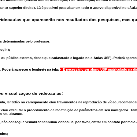
anto superior direito). Lá é possível pesquisar em todo o acervo disponível no eAul
ideoaulas que aparecerão nos resultados das pesquisas, mas q
s determinadas pelo professor:
ogin);
 ou público externo, desde que cadastrado e logado no e-Aulas USP). Poderá aparece
a
. Poderá aparecer o lembrete na tela:
- É necessário ser aluno USP matriculado na di
u visualização de videoaulas:
aula, lentidão no carregamento e/ou travamentos na reprodução de vídeo, recomend
 e/ou executar o
procedimento de redefinição
de parâmetros em seu navegador.
Tam
o seu alcance.
 não consegue visualizar nenhuma videoaula, por favor, entrar em contato por meio
ades;