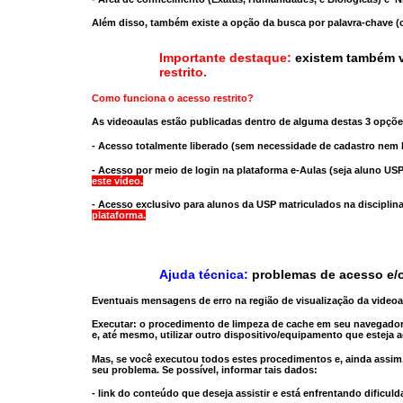
Além disso, também existe a opção da busca por palavra-chave (c
Importante destaque:
existem também v
restrito
.
Como funciona o acesso restrito?
As videoaulas estão publicadas dentro de alguma destas 3 opçõe
- Acesso totalmente liberado
(sem necessidade de cadastro nem l
- Acesso por meio de login na plataforma e-Aulas
(seja aluno USP
este vídeo.
- Acesso exclusivo para alunos da USP matriculados na disciplin
plataforma.
Ajuda técnica:
problemas de acesso e/o
Eventuais mensagens de erro na região de visualização da video
Executar:
o procedimento de limpeza de cache
em seu navegador
e, até mesmo,
utilizar outro dispositivo/equipamento
que esteja a
Mas, se você executou todos estes procedimentos e, ainda assim,
seu problema. Se possível, informar tais dados:
- link do conteúdo que deseja assistir e está enfrentando dificuld