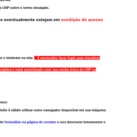
as USP sobre o termo desejado.
ue eventualmente estejam em
condição de acesso
r o lembrete na tela:
- É necessário fazer login para visualizar
sciplina e estar autenticado com sua senha única da USP na
amos:
bém é válido
utilizar outro navegador
disponível em sua máquina
 de
formulário na página de contato
e nos descrever brevemente o