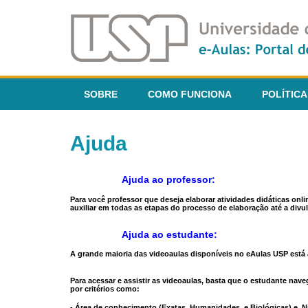
SOBRE
COMO FUNCIONA
POLÍTICA
Ajuda
Ajuda ao professor:
Para você professor que deseja elaborar atividades didáticas onl
auxiliar em todas as etapas do processo de elaboração até a divul
Ajuda ao estudante:
A grande maioria das videoaulas disponíveis no eAulas USP está a
Para acessar e assistir as videoaulas, basta que o estudante na
por critérios como:
- Área de conhecimento (Exatas, Humanidades, e Biológicas) e N