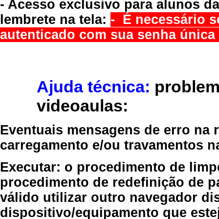
- Acesso exclusivo para alunos da
lembrete na tela:
- É necessário s
autenticado com sua senha única 
Ajuda técnica:
problem
videoaulas:
Eventuais mensagens de erro na re
carregamento e/ou travamentos n
Executar:
o procedimento de limp
procedimento de redefinição
de p
válido
utilizar outro navegador
dis
dispositivo/equipamento
que estej