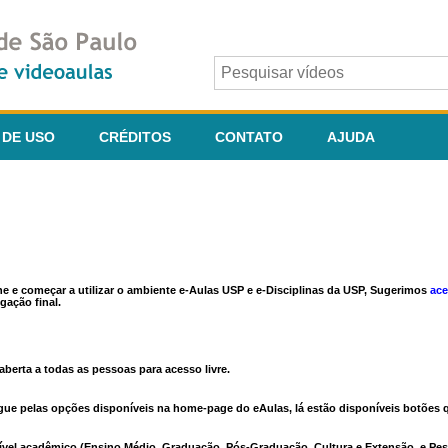
 DE USO
CRÉDITOS
CONTATO
AJUDA
ine e começar a utilizar o ambiente e-Aulas USP e e-Disciplinas da USP, Sugerimos
ace
gação final.
berta a todas as pessoas para acesso livre.
vegue pelas opções disponíveis na home-page do eAulas, lá estão disponíveis botõe
ível acadêmico (Ensino Médio, Graduação, Pós-Graduação, Cultura e Extensão, e Pes