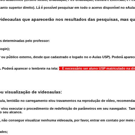
anto superior direito). Lá é possível pesquisar em todo o acervo disponível no eAul
ideoaulas que aparecerão nos resultados das pesquisas, mas q
s determinadas pelo professor:
ogin);
 ou público externo, desde que cadastrado e logado no e-Aulas USP). Poderá aparece
a
. Poderá aparecer o lembrete na tela:
- É necessário ser aluno USP matriculado na di
u visualização de videoaulas:
aula, lentidão no carregamento e/ou travamentos na reprodução de vídeo, recomend
 e/ou executar o
procedimento de redefinição
de parâmetros em seu navegador.
Tam
o seu alcance.
 não consegue visualizar nenhuma videoaula, por favor, entrar em contato por meio
ades;