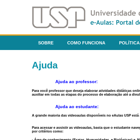
SOBRE
COMO FUNCIONA
POLÍTICA
Ajuda
Ajuda ao professor:
Para você professor que deseja elaborar atividades didáticas onl
auxiliar em todas as etapas do processo de elaboração até a divul
Ajuda ao estudante:
A grande maioria das videoaulas disponíveis no eAulas USP está a
Para acessar e assistir as videoaulas, basta que o estudante na
por critérios como:
- Área de conhecimento (Exatas, Humanidades, e Biológicas) e N