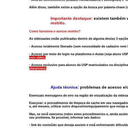
Além disso, também existe a opção da busca por palavra-chave (c
Importante destaque:
existem também v
restrito
.
Como funciona o acesso restrito?
As videoaulas estão publicadas dentro de alguma destas 3 opçõe
- Acesso totalmente liberado
(sem necessidade de cadastro nem l
- Acesso por meio de login na plataforma e-Aulas
(seja aluno USP
este vídeo.
- Acesso exclusivo para alunos da USP matriculados na disciplin
plataforma.
Ajuda técnica:
problemas de acesso e/o
Eventuais mensagens de erro na região de visualização da video
Executar:
o procedimento de limpeza de cache
em seu navegador
e, até mesmo,
utilizar outro dispositivo/equipamento
que esteja a
Mas, se você executou todos estes procedimentos e, ainda assim,
seu problema. Se possível, informar tais dados:
- link do conteúdo que deseja assistir e está enfrentando dificuld