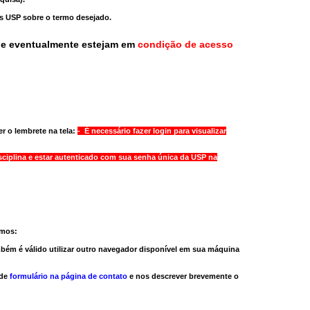
as USP sobre o termo desejado.
ue eventualmente estejam em
condição de acesso
r o lembrete na tela:
- É necessário fazer login para visualizar
sciplina e estar autenticado com sua senha única da USP na
amos:
bém é válido
utilizar outro navegador
disponível em sua máquina
 de
formulário na página de contato
e nos descrever brevemente o