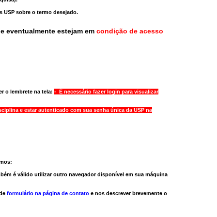
as USP sobre o termo desejado.
ue eventualmente estejam em
condição de acesso
r o lembrete na tela:
- É necessário fazer login para visualizar
sciplina e estar autenticado com sua senha única da USP na
amos:
bém é válido
utilizar outro navegador
disponível em sua máquina
 de
formulário na página de contato
e nos descrever brevemente o