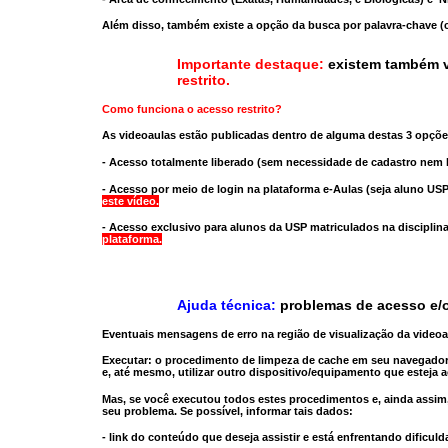
Além disso, também existe a opção da busca por palavra-chave (c
Importante destaque:
existem também v
restrito
.
Como funciona o acesso restrito?
As videoaulas estão publicadas dentro de alguma destas 3 opçõe
- Acesso totalmente liberado
(sem necessidade de cadastro nem l
- Acesso por meio de login na plataforma e-Aulas
(seja aluno USP
este vídeo.
- Acesso exclusivo para alunos da USP matriculados na disciplin
plataforma.
Ajuda técnica:
problemas de acesso e/o
Eventuais mensagens de erro na região de visualização da video
Executar:
o procedimento de limpeza de cache
em seu navegador
e, até mesmo,
utilizar outro dispositivo/equipamento
que esteja a
Mas, se você executou todos estes procedimentos e, ainda assim,
seu problema. Se possível, informar tais dados:
- link do conteúdo que deseja assistir e está enfrentando dificuld