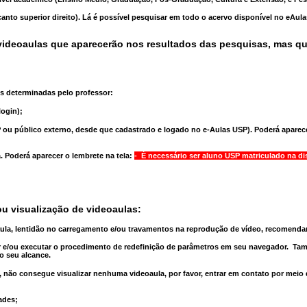
anto superior direito). Lá é possível pesquisar em todo o acervo disponível no eAul
ideoaulas que aparecerão nos resultados das pesquisas, mas q
s determinadas pelo professor:
ogin);
 ou público externo, desde que cadastrado e logado no e-Aulas USP). Poderá aparece
a
. Poderá aparecer o lembrete na tela:
- É necessário ser aluno USP matriculado na di
u visualização de videoaulas:
aula, lentidão no carregamento e/ou travamentos na reprodução de vídeo, recomend
 e/ou executar o
procedimento de redefinição
de parâmetros em seu navegador.
Tam
o seu alcance.
 não consegue visualizar nenhuma videoaula, por favor, entrar em contato por meio
ades;