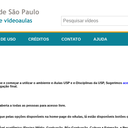
 DE USO
CRÉDITOS
CONTATO
AJUDA
ine e começar a utilizar o ambiente e-Aulas USP e e-Disciplinas da USP, Sugerimos
ace
gação final.
berta a todas as pessoas para acesso livre.
vegue pelas opções disponíveis na home-page do eAulas, lá estão disponíveis botõe
ível acadêmico (Ensino Médio, Graduação, Pós-Graduação, Cultura e Extensão, e Pes