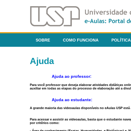
SOBRE
COMO FUNCIONA
POLÍTICA
Ajuda
Ajuda ao professor:
Para você professor que deseja elaborar atividades didáticas onl
auxiliar em todas as etapas do processo de elaboração até a divul
Ajuda ao estudante:
A grande maioria das videoaulas disponíveis no eAulas USP está a
Para acessar e assistir as videoaulas, basta que o estudante na
por critérios como:
- Área de conhecimento (Exatas, Humanidades, e Biológicas) e N