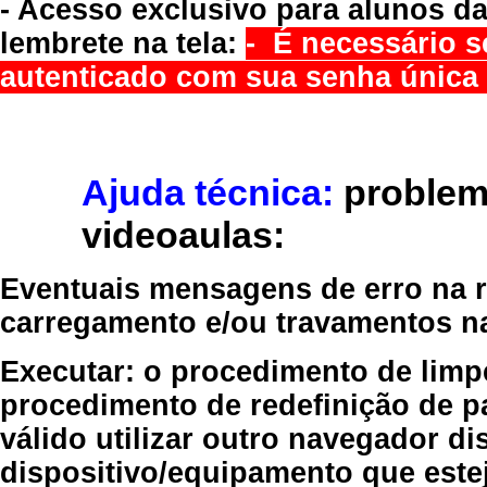
- Acesso exclusivo para alunos da
lembrete na tela:
- É necessário s
autenticado com sua senha única 
Ajuda técnica:
problem
videoaulas:
Eventuais mensagens de erro na re
carregamento e/ou travamentos n
Executar:
o procedimento de limp
procedimento de redefinição
de p
válido
utilizar outro navegador
dis
dispositivo/equipamento
que estej