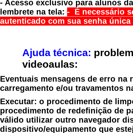
- Acesso exclusivo para alunos da
lembrete na tela:
- É necessário s
autenticado com sua senha única 
Ajuda técnica:
problem
videoaulas:
Eventuais mensagens de erro na re
carregamento e/ou travamentos n
Executar:
o procedimento de limp
procedimento de redefinição
de p
válido
utilizar outro navegador
dis
dispositivo/equipamento
que estej