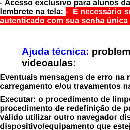
- Acesso exclusivo para alunos da
lembrete na tela:
- É necessário s
autenticado com sua senha única 
Ajuda técnica:
problem
videoaulas:
Eventuais mensagens de erro na re
carregamento e/ou travamentos n
Executar:
o procedimento de limp
procedimento de redefinição
de p
válido
utilizar outro navegador
dis
dispositivo/equipamento
que estej