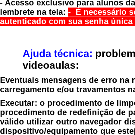
- Acesso exclusivo para alunos da
lembrete na tela:
- É necessário s
autenticado com sua senha única 
Ajuda técnica:
problem
videoaulas:
Eventuais mensagens de erro na re
carregamento e/ou travamentos n
Executar:
o procedimento de limp
procedimento de redefinição
de p
válido
utilizar outro navegador
dis
dispositivo/equipamento
que estej