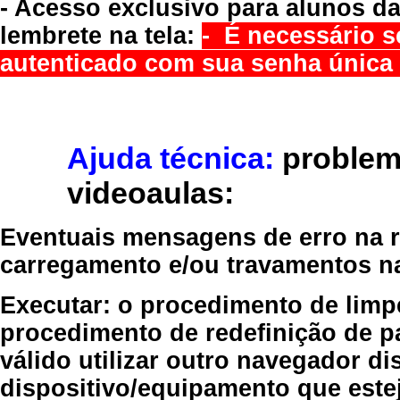
- Acesso exclusivo para alunos da
lembrete na tela:
- É necessário s
autenticado com sua senha única 
Ajuda técnica:
problem
videoaulas:
Eventuais mensagens de erro na re
carregamento e/ou travamentos n
Executar:
o procedimento de limp
procedimento de redefinição
de p
válido
utilizar outro navegador
dis
dispositivo/equipamento
que estej