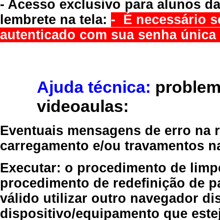
- Acesso exclusivo para alunos da
lembrete na tela:
- É necessário s
autenticado com sua senha única 
Ajuda técnica:
problem
videoaulas:
Eventuais mensagens de erro na re
carregamento e/ou travamentos n
Executar:
o procedimento de limp
procedimento de redefinição
de p
válido
utilizar outro navegador
dis
dispositivo/equipamento
que estej