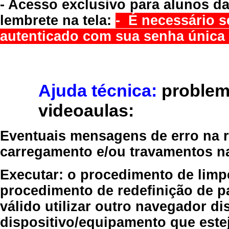
- Acesso exclusivo para alunos da
lembrete na tela:
- É necessário s
autenticado com sua senha única 
Ajuda técnica:
problem
videoaulas:
Eventuais mensagens de erro na re
carregamento e/ou travamentos n
Executar:
o procedimento de limp
procedimento de redefinição
de p
válido
utilizar outro navegador
dis
dispositivo/equipamento
que estej