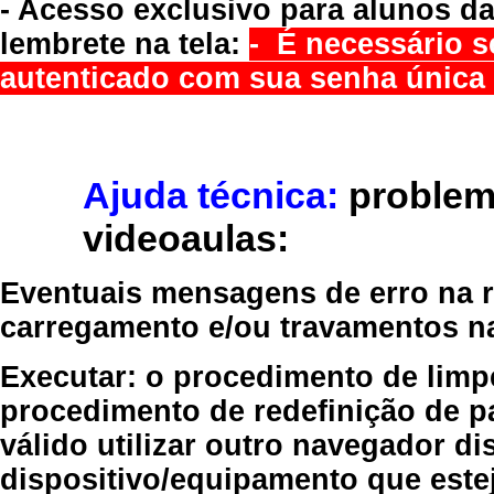
- Acesso exclusivo para alunos da
lembrete na tela:
- É necessário s
autenticado com sua senha única 
Ajuda técnica:
problem
videoaulas:
Eventuais mensagens de erro na re
carregamento e/ou travamentos n
Executar:
o procedimento de limp
procedimento de redefinição
de p
válido
utilizar outro navegador
dis
dispositivo/equipamento
que estej