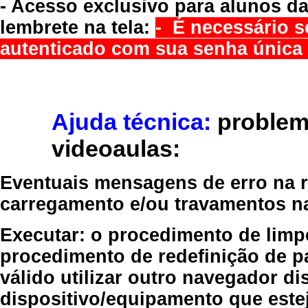
- Acesso exclusivo para alunos da
lembrete na tela:
- É necessário s
autenticado com sua senha única 
Ajuda técnica:
problem
videoaulas:
Eventuais mensagens de erro na re
carregamento e/ou travamentos n
Executar:
o procedimento de limp
procedimento de redefinição
de p
válido
utilizar outro navegador
dis
dispositivo/equipamento
que estej