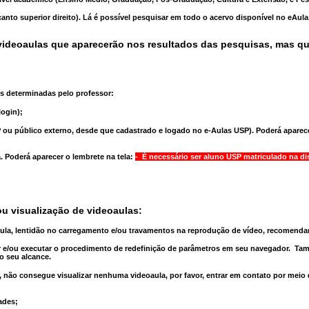
anto superior direito). Lá é possível pesquisar em todo o acervo disponível no eAul
ideoaulas que aparecerão nos resultados das pesquisas, mas q
s determinadas pelo professor:
ogin);
 ou público externo, desde que cadastrado e logado no e-Aulas USP). Poderá aparece
a
. Poderá aparecer o lembrete na tela:
- É necessário ser aluno USP matriculado na di
u visualização de videoaulas:
aula, lentidão no carregamento e/ou travamentos na reprodução de vídeo, recomend
 e/ou executar o
procedimento de redefinição
de parâmetros em seu navegador.
Tam
o seu alcance.
 não consegue visualizar nenhuma videoaula, por favor, entrar em contato por meio
ades;