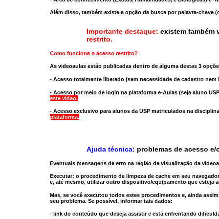
Além disso, também existe a opção da busca por palavra-chave (c
Importante destaque:
existem também v
restrito
.
Como funciona o acesso restrito?
As videoaulas estão publicadas dentro de alguma destas 3 opçõe
- Acesso totalmente liberado
(sem necessidade de cadastro nem l
- Acesso por meio de login na plataforma e-Aulas
(seja aluno USP
este vídeo.
- Acesso exclusivo para alunos da USP matriculados na disciplin
plataforma.
Ajuda técnica:
problemas de acesso e/o
Eventuais mensagens de erro na região de visualização da video
Executar:
o procedimento de limpeza de cache
em seu navegador
e, até mesmo,
utilizar outro dispositivo/equipamento
que esteja a
Mas, se você executou todos estes procedimentos e, ainda assim,
seu problema. Se possível, informar tais dados:
- link do conteúdo que deseja assistir e está enfrentando dificuld