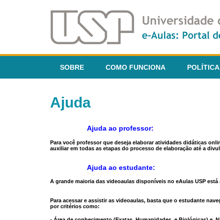
SOBRE
COMO FUNCIONA
POLÍTICA
Ajuda
Ajuda ao professor:
Para você professor que deseja elaborar atividades didáticas onl
auxiliar em todas as etapas do processo de elaboração até a divul
Ajuda ao estudante:
A grande maioria das videoaulas disponíveis no eAulas USP está a
Para acessar e assistir as videoaulas, basta que o estudante na
por critérios como:
- Área de conhecimento (Exatas, Humanidades, e Biológicas) e N