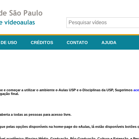
 DE USO
CRÉDITOS
CONTATO
AJUDA
ine e começar a utilizar o ambiente e-Aulas USP e e-Disciplinas da USP, Sugerimos
ace
gação final.
berta a todas as pessoas para acesso livre.
vegue pelas opções disponíveis na home-page do eAulas, lá estão disponíveis botõe
ível acadêmico (Ensino Médio, Graduação, Pós-Graduação, Cultura e Extensão, e Pes