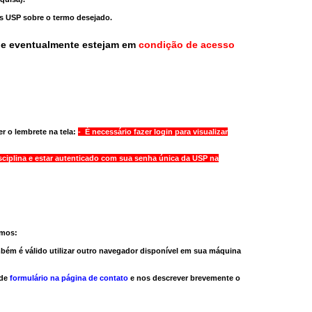
as USP sobre o termo desejado.
ue eventualmente estejam em
condição de acesso
r o lembrete na tela:
- É necessário fazer login para visualizar
sciplina e estar autenticado com sua senha única da USP na
amos:
bém é válido
utilizar outro navegador
disponível em sua máquina
 de
formulário na página de contato
e nos descrever brevemente o