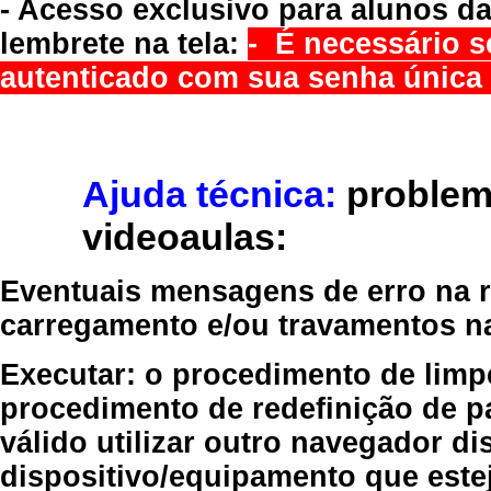
- Acesso exclusivo para alunos da
lembrete na tela:
- É necessário s
autenticado com sua senha única 
Ajuda técnica:
problem
videoaulas:
Eventuais mensagens de erro na re
carregamento e/ou travamentos n
Executar:
o procedimento de limp
procedimento de redefinição
de p
válido
utilizar outro navegador
dis
dispositivo/equipamento
que estej