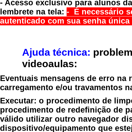
- Acesso exclusivo para alunos da
lembrete na tela:
- É necessário s
autenticado com sua senha única 
Ajuda técnica:
problem
videoaulas:
Eventuais mensagens de erro na re
carregamento e/ou travamentos n
Executar:
o procedimento de limp
procedimento de redefinição
de p
válido
utilizar outro navegador
dis
dispositivo/equipamento
que estej