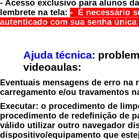
- Acesso exclusivo para alunos da
lembrete na tela:
- É necessário s
autenticado com sua senha única 
Ajuda técnica:
problem
videoaulas:
Eventuais mensagens de erro na re
carregamento e/ou travamentos n
Executar:
o procedimento de limp
procedimento de redefinição
de p
válido
utilizar outro navegador
dis
dispositivo/equipamento
que estej