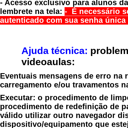
- Acesso exclusivo para alunos da
lembrete na tela:
- É necessário s
autenticado com sua senha única 
Ajuda técnica:
problem
videoaulas:
Eventuais mensagens de erro na re
carregamento e/ou travamentos n
Executar:
o procedimento de limp
procedimento de redefinição
de p
válido
utilizar outro navegador
dis
dispositivo/equipamento
que estej