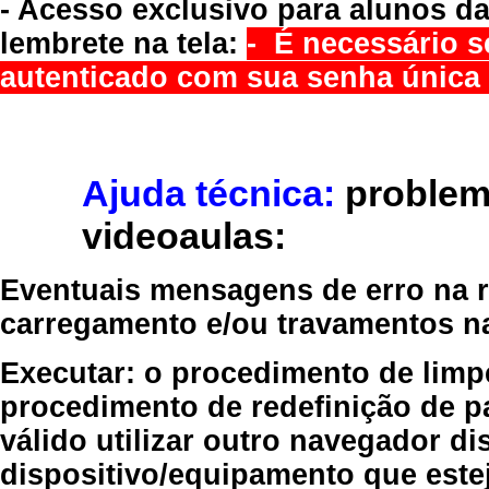
- Acesso exclusivo para alunos da
lembrete na tela:
- É necessário s
autenticado com sua senha única 
Ajuda técnica:
problem
videoaulas:
Eventuais mensagens de erro na re
carregamento e/ou travamentos n
Executar:
o procedimento de limp
procedimento de redefinição
de p
válido
utilizar outro navegador
dis
dispositivo/equipamento
que estej