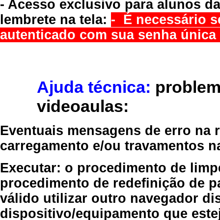
- Acesso exclusivo para alunos da
lembrete na tela:
- É necessário s
autenticado com sua senha única 
Ajuda técnica:
problem
videoaulas:
Eventuais mensagens de erro na re
carregamento e/ou travamentos n
Executar:
o procedimento de limp
procedimento de redefinição
de p
válido
utilizar outro navegador
dis
dispositivo/equipamento
que estej