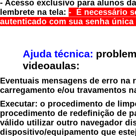
- Acesso exclusivo para alunos da
lembrete na tela:
- É necessário s
autenticado com sua senha única 
Ajuda técnica:
problem
videoaulas:
Eventuais mensagens de erro na re
carregamento e/ou travamentos n
Executar:
o procedimento de limp
procedimento de redefinição
de p
válido
utilizar outro navegador
dis
dispositivo/equipamento
que estej