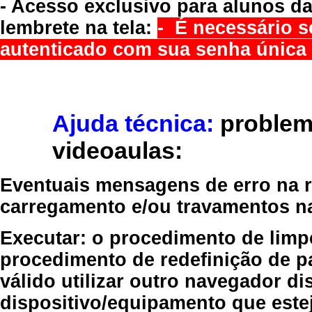
- Acesso exclusivo para alunos da
lembrete na tela:
- É necessário s
autenticado com sua senha única 
Ajuda técnica:
problem
videoaulas:
Eventuais mensagens de erro na re
carregamento e/ou travamentos n
Executar:
o procedimento de limp
procedimento de redefinição
de p
válido
utilizar outro navegador
dis
dispositivo/equipamento
que estej