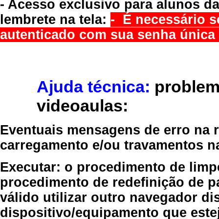
- Acesso exclusivo para alunos da
lembrete na tela:
- É necessário s
autenticado com sua senha única 
Ajuda técnica:
problem
videoaulas:
Eventuais mensagens de erro na re
carregamento e/ou travamentos n
Executar:
o procedimento de limp
procedimento de redefinição
de p
válido
utilizar outro navegador
dis
dispositivo/equipamento
que estej