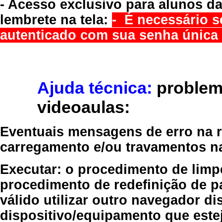
- Acesso exclusivo para alunos da
lembrete na tela:
- É necessário s
autenticado com sua senha única 
Ajuda técnica:
problem
videoaulas:
Eventuais mensagens de erro na re
carregamento e/ou travamentos n
Executar:
o procedimento de limp
procedimento de redefinição
de p
válido
utilizar outro navegador
dis
dispositivo/equipamento
que estej