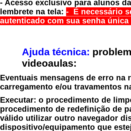
- Acesso exclusivo para alunos da
lembrete na tela:
- É necessário s
autenticado com sua senha única 
Ajuda técnica:
problem
videoaulas:
Eventuais mensagens de erro na re
carregamento e/ou travamentos n
Executar:
o procedimento de limp
procedimento de redefinição
de p
válido
utilizar outro navegador
dis
dispositivo/equipamento
que estej