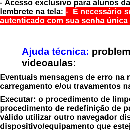
- Acesso exclusivo para alunos da
lembrete na tela:
- É necessário s
autenticado com sua senha única 
Ajuda técnica:
problem
videoaulas:
Eventuais mensagens de erro na re
carregamento e/ou travamentos n
Executar:
o procedimento de limp
procedimento de redefinição
de p
válido
utilizar outro navegador
dis
dispositivo/equipamento
que estej