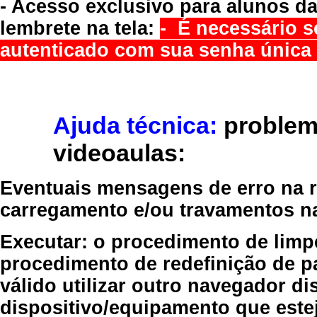
- Acesso exclusivo para alunos da
lembrete na tela:
- É necessário s
autenticado com sua senha única 
Ajuda técnica:
problem
videoaulas:
Eventuais mensagens de erro na re
carregamento e/ou travamentos n
Executar:
o procedimento de limp
procedimento de redefinição
de p
válido
utilizar outro navegador
dis
dispositivo/equipamento
que estej