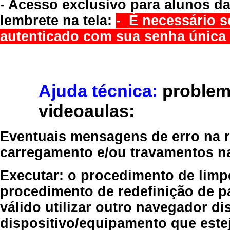
- Acesso exclusivo para alunos da
lembrete na tela:
- É necessário s
autenticado com sua senha única 
Ajuda técnica:
problem
videoaulas:
Eventuais mensagens de erro na re
carregamento e/ou travamentos n
Executar:
o procedimento de limp
procedimento de redefinição
de p
válido
utilizar outro navegador
dis
dispositivo/equipamento
que estej