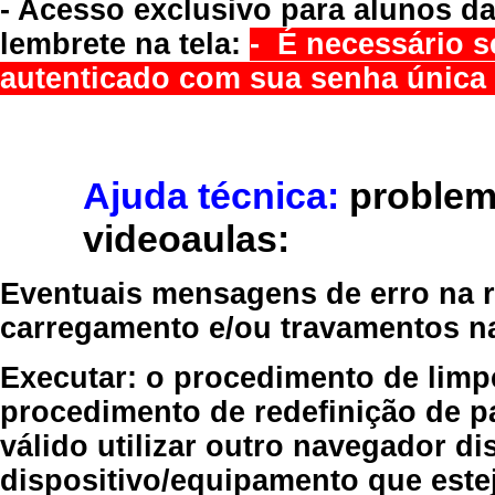
- Acesso exclusivo para alunos da
lembrete na tela:
- É necessário s
autenticado com sua senha única 
Ajuda técnica:
problem
videoaulas:
Eventuais mensagens de erro na re
carregamento e/ou travamentos n
Executar:
o procedimento de limp
procedimento de redefinição
de p
válido
utilizar outro navegador
dis
dispositivo/equipamento
que estej