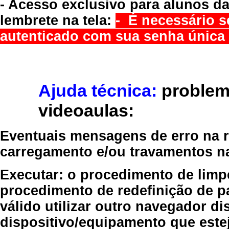
- Acesso exclusivo para alunos da
lembrete na tela:
- É necessário s
autenticado com sua senha única 
Ajuda técnica:
problem
videoaulas:
Eventuais mensagens de erro na re
carregamento e/ou travamentos n
Executar:
o procedimento de limp
procedimento de redefinição
de p
válido
utilizar outro navegador
dis
dispositivo/equipamento
que estej