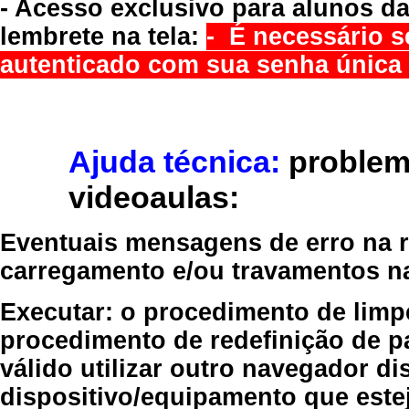
- Acesso exclusivo para alunos da
lembrete na tela:
- É necessário s
autenticado com sua senha única 
Ajuda técnica:
problem
videoaulas:
Eventuais mensagens de erro na re
carregamento e/ou travamentos n
Executar:
o procedimento de limp
procedimento de redefinição
de p
válido
utilizar outro navegador
dis
dispositivo/equipamento
que estej