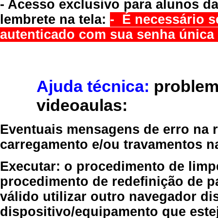
- Acesso exclusivo para alunos da
lembrete na tela:
- É necessário s
autenticado com sua senha única 
Ajuda técnica:
problem
videoaulas:
Eventuais mensagens de erro na re
carregamento e/ou travamentos n
Executar:
o procedimento de limp
procedimento de redefinição
de p
válido
utilizar outro navegador
dis
dispositivo/equipamento
que estej