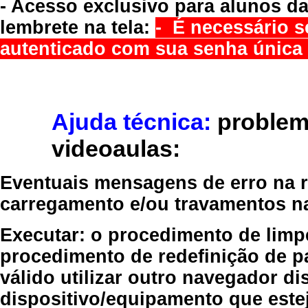
- Acesso exclusivo para alunos da
lembrete na tela:
- É necessário s
autenticado com sua senha única 
Ajuda técnica:
problem
videoaulas:
Eventuais mensagens de erro na re
carregamento e/ou travamentos n
Executar:
o procedimento de limp
procedimento de redefinição
de p
válido
utilizar outro navegador
dis
dispositivo/equipamento
que estej