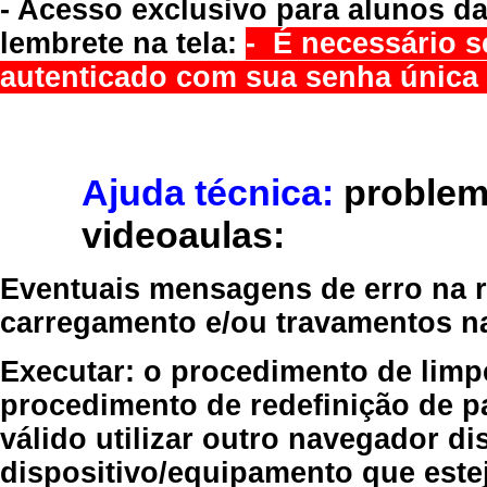
- Acesso exclusivo para alunos da
lembrete na tela:
- É necessário s
autenticado com sua senha única 
Ajuda técnica:
problem
videoaulas:
Eventuais mensagens de erro na re
carregamento e/ou travamentos n
Executar:
o procedimento de limp
procedimento de redefinição
de p
válido
utilizar outro navegador
dis
dispositivo/equipamento
que estej