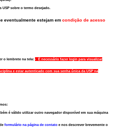
as USP sobre o termo desejado.
ue eventualmente estejam em
condição de acesso
r o lembrete na tela:
- É necessário fazer login para visualizar
sciplina e estar autenticado com sua senha única da USP na
amos:
bém é válido
utilizar outro navegador
disponível em sua máquina
 de
formulário na página de contato
e nos descrever brevemente o