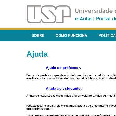
SOBRE
COMO FUNCIONA
POLÍTICA
Ajuda
Ajuda ao professor:
Para você professor que deseja elaborar atividades didáticas onl
auxiliar em todas as etapas do processo de elaboração até a divul
Ajuda ao estudante:
A grande maioria das videoaulas disponíveis no eAulas USP está a
Para acessar e assistir as videoaulas, basta que o estudante na
por critérios como:
- Área de conhecimento (Exatas, Humanidades, e Biológicas) e N