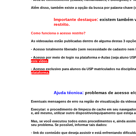
Além disso, também existe a opção da busca por palavra-chave (c
Importante destaque:
existem também v
restrito
.
Como funciona o acesso restrito?
As videoaulas estão publicadas dentro de alguma destas 3 opçõe
- Acesso totalmente liberado
(sem necessidade de cadastro nem l
- Acesso por meio de login na plataforma e-Aulas
(seja aluno USP
este vídeo.
- Acesso exclusivo para alunos da USP matriculados na disciplin
plataforma.
Ajuda técnica:
problemas de acesso e/o
Eventuais mensagens de erro na região de visualização da video
Executar:
o procedimento de limpeza de cache
em seu navegador
e, até mesmo,
utilizar outro dispositivo/equipamento
que esteja a
Mas, se você executou todos estes procedimentos e, ainda assim,
seu problema. Se possível, informar tais dados:
- link do conteúdo que deseja assistir e está enfrentando dificuld