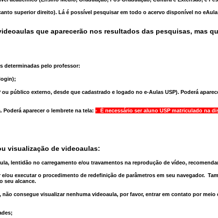
anto superior direito). Lá é possível pesquisar em todo o acervo disponível no eAul
ideoaulas que aparecerão nos resultados das pesquisas, mas q
s determinadas pelo professor:
ogin);
 ou público externo, desde que cadastrado e logado no e-Aulas USP). Poderá aparece
a
. Poderá aparecer o lembrete na tela:
- É necessário ser aluno USP matriculado na di
u visualização de videoaulas:
aula, lentidão no carregamento e/ou travamentos na reprodução de vídeo, recomend
 e/ou executar o
procedimento de redefinição
de parâmetros em seu navegador.
Tam
o seu alcance.
 não consegue visualizar nenhuma videoaula, por favor, entrar em contato por meio
ades;