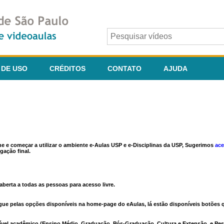
 DE USO
CRÉDITOS
CONTATO
AJUDA
ine e começar a utilizar o ambiente e-Aulas USP e e-Disciplinas da USP, Sugerimos
ace
gação final.
berta a todas as pessoas para acesso livre.
vegue pelas opções disponíveis na home-page do eAulas, lá estão disponíveis botõe
ível acadêmico (Ensino Médio, Graduação, Pós-Graduação, Cultura e Extensão, e Pes