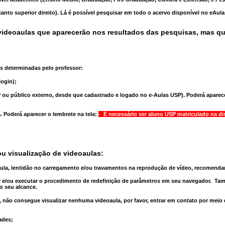
anto superior direito). Lá é possível pesquisar em todo o acervo disponível no eAul
ideoaulas que aparecerão nos resultados das pesquisas, mas q
s determinadas pelo professor:
ogin);
 ou público externo, desde que cadastrado e logado no e-Aulas USP). Poderá aparece
a
. Poderá aparecer o lembrete na tela:
- É necessário ser aluno USP matriculado na di
u visualização de videoaulas:
aula, lentidão no carregamento e/ou travamentos na reprodução de vídeo, recomend
 e/ou executar o
procedimento de redefinição
de parâmetros em seu navegador.
Tam
o seu alcance.
 não consegue visualizar nenhuma videoaula, por favor, entrar em contato por meio
ades;