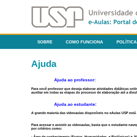
SOBRE
COMO FUNCIONA
POLÍTICA
Ajuda
Ajuda ao professor:
Para você professor que deseja elaborar atividades didáticas onl
auxiliar em todas as etapas do processo de elaboração até a divul
Ajuda ao estudante:
A grande maioria das videoaulas disponíveis no eAulas USP está a
Para acessar e assistir as videoaulas, basta que o estudante na
por critérios como:
- Área de conhecimento (Exatas, Humanidades, e Biológicas) e N