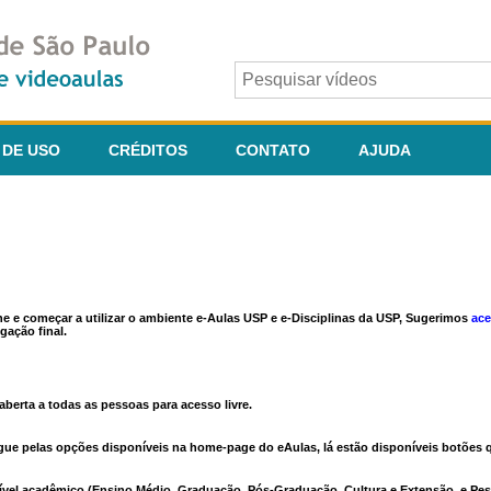
 DE USO
CRÉDITOS
CONTATO
AJUDA
ine e começar a utilizar o ambiente e-Aulas USP e e-Disciplinas da USP, Sugerimos
ace
gação final.
berta a todas as pessoas para acesso livre.
vegue pelas opções disponíveis na home-page do eAulas, lá estão disponíveis botõe
ível acadêmico (Ensino Médio, Graduação, Pós-Graduação, Cultura e Extensão, e Pes