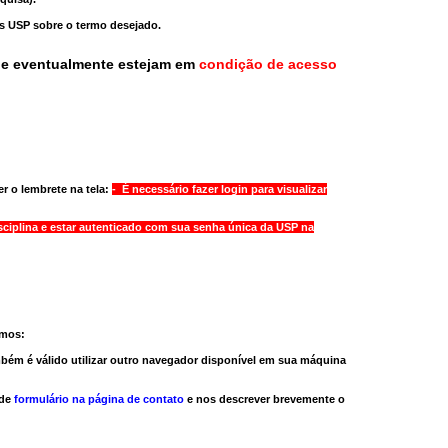
as USP sobre o termo desejado.
ue eventualmente estejam em
condição de acesso
r o lembrete na tela:
- É necessário fazer login para visualizar
sciplina e estar autenticado com sua senha única da USP na
amos:
bém é válido
utilizar outro navegador
disponível em sua máquina
 de
formulário na página de contato
e nos descrever brevemente o