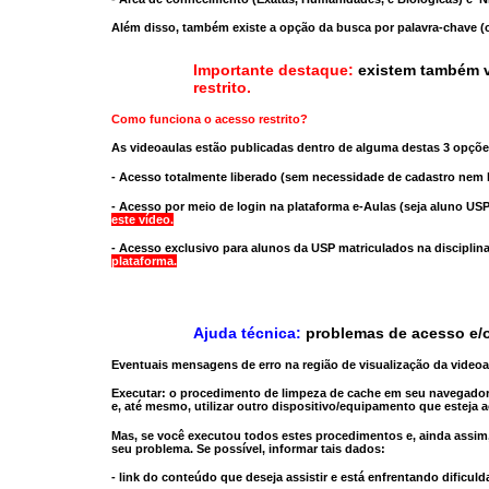
Além disso, também existe a opção da busca por palavra-chave (c
Importante destaque:
existem também v
restrito
.
Como funciona o acesso restrito?
As videoaulas estão publicadas dentro de alguma destas 3 opçõe
- Acesso totalmente liberado
(sem necessidade de cadastro nem l
- Acesso por meio de login na plataforma e-Aulas
(seja aluno USP
este vídeo.
- Acesso exclusivo para alunos da USP matriculados na disciplin
plataforma.
Ajuda técnica:
problemas de acesso e/o
Eventuais mensagens de erro na região de visualização da video
Executar:
o procedimento de limpeza de cache
em seu navegador
e, até mesmo,
utilizar outro dispositivo/equipamento
que esteja a
Mas, se você executou todos estes procedimentos e, ainda assim,
seu problema. Se possível, informar tais dados:
- link do conteúdo que deseja assistir e está enfrentando dificuld